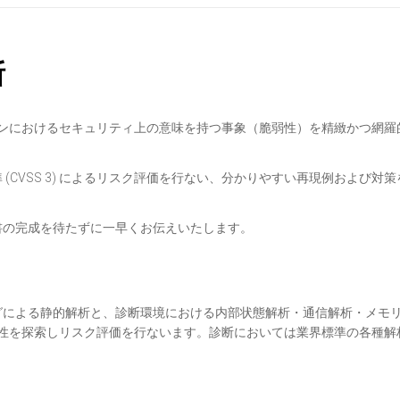
断
リケーションにおけるセキュリティ上の意味を持つ事象（脆弱性）を精緻かつ網
CVSS 3) によるリスク評価を行ない、分かりやすい再現例および対
書の完成を待たずに一早くお伝えいたします。
グによる静的解析と、診断環境における内部状態解析・通信解析・メモ
弱性を探索しリスク評価を行ないます。診断においては業界標準の各種解