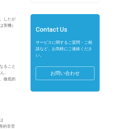
す。したが
いは実機）
Contact Us
サービスに関するご質問・ご相
談など、お気軽にご連絡くださ
い。
になること
ろん、
お問い合わせ
っても、徹底的
は
慈善的非営