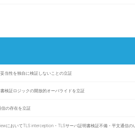
の妥当性を独自に検証しないことの立証
明書検証ロジックの開放的オーバライドを立証
通信の存在を立証
ewにおいてTLS interception・TLSサーバ証明書検証不備・平文通信