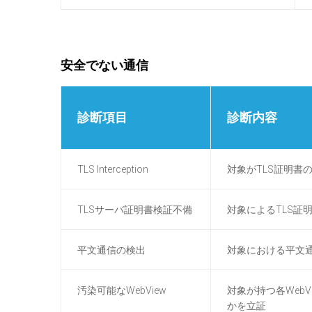
安全でない通信
診断項目
診断内容
TLS Interception
対象がTLS証明書
TLSサーバ証明書検証不備
対象によるTLS証
平文通信の検出
対象における平文
汚染可能なWebView
対象が持つ各WebVi
かを立証