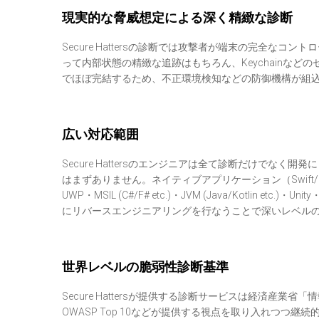
現実的な脅威想定による深く精緻な診断
Secure Hattersの診断では攻撃者が端末の完全
って内部状態の精緻な追跡はもちろん、Keychainな
でほぼ完結するため、不正環境検知などの防御機構が組
広い対応範囲
Secure Hattersのエンジニアは全て診断だけで
はまずありません。ネイティブアプリケーション（Swift/Go/Ru
UWP・MSIL (C#/F# etc.)・JVM (Java/Kotlin e
にリバースエンジニアリングを行なうことで深いレベル
世界レベルの脆弱性診断基準
Secure Hattersが提供する診断サービスは経済産
OWASP Top 10などが提供する視点を取り入れつつ