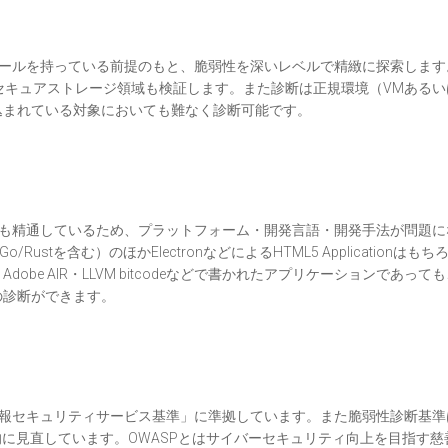
なコントロールを持っている前提のもと、脆弱性を深いレベルで精緻に探索しま
どのセキュアストレージ領域も検証します。また診断は正規環境（VMある
込まれている対象においても難なく診断可能です。
なく開発にも精通しているため、プラットフォーム・開発言語・開発手法が問題
stを含む）のほかElectronなどによるHTML5 Applicationはもち
tc.)・Unity・Adobe AIR・LLVM bitcodeなどで書かれたアプリケーションであ
の診断ができます。
業省「情報セキュリティサービス基準」に準拠しています。また脆弱性診断基準
継続的に見直しています。OWASPとはサイバーセキュリティ向上を目指す