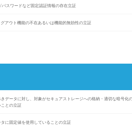
D/パスワードなど固定認証情報の存在立証
ログアウト機能の不在あるいは機能的無効性の立証
べきデータに対し、対象がセキュアストレージへの格納・適切な暗号化
いことの立証
ータに固定値を使用していることの立証